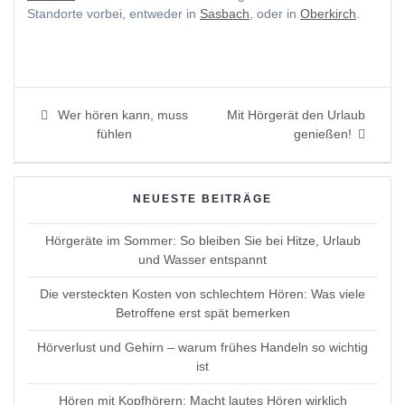
Standorte vorbei, entweder in
Sasbach
, oder in
Oberkirch
.
Beitragsnavigation
Previous
Next
Wer hören kann, muss
Mit Hörgerät den Urlaub
post:
post:
fühlen
genießen!
NEUESTE BEITRÄGE
Hörgeräte im Sommer: So bleiben Sie bei Hitze, Urlaub
und Wasser entspannt
Die versteckten Kosten von schlechtem Hören: Was viele
Betroffene erst spät bemerken
Hörverlust und Gehirn – warum frühes Handeln so wichtig
ist
Hören mit Kopfhörern: Macht lautes Hören wirklich