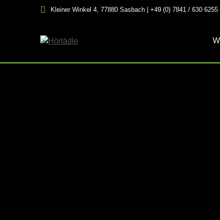
Skip
Kleiner Winkel 4, 77880 Sasbach | +49 (0) 7841 / 630 6255
to
content
W