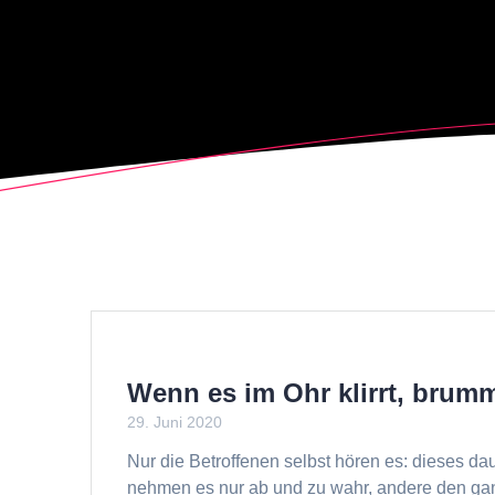
Wenn es im Ohr klirrt, brum
29. Juni 2020
Nur die Betroffenen selbst hören es: dieses 
nehmen es nur ab und zu wahr, andere den ganz