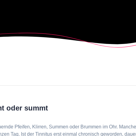
mt oder summt
dauernde Pfeifen, Klirren, Summen oder Brummen im Ohr. Manch
en Tag. Ist der Tinnitus erst einmal chronisch geworden, dauer