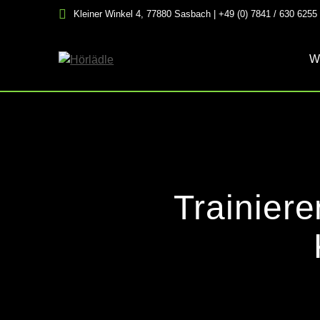
Skip
Kleiner Winkel 4, 77880 Sasbach | +49 (0) 7841 / 630 6255
to
content
W
Trainiere