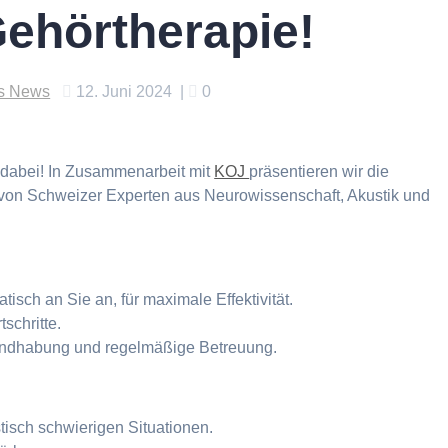
hörtherapie!
s News
12. Juni 2024
|
0
en dabei! In Zusammenarbeit mit
KOJ
präsentieren wir die
 von Schweizer Experten aus Neurowissenschaft, Akustik und
isch an Sie an, für maximale Effektivität.
schritte.
andhabung und regelmäßige Betreuung.
isch schwierigen Situationen.