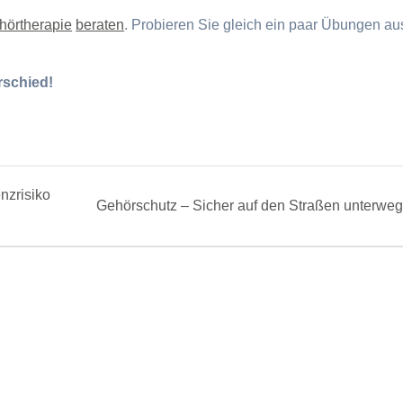
örtherapie
beraten
. Probieren Sie gleich ein paar Übungen au
rschied!
nzrisiko
Next
Gehörschutz – Sicher auf den Straßen unterweg
post: