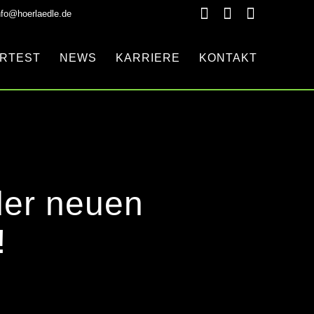
nfo@hoerlaedle.de
RTEST
NEWS
KARRIERE
KONTAKT
 der neuen
!