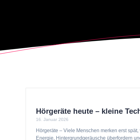
Hörgeräte heute – kleine Tec
16. Januar 2026
Hörgeräte – Viele Menschen merken erst spät, 
Energie, Hintergrundgeräusche überfordern u