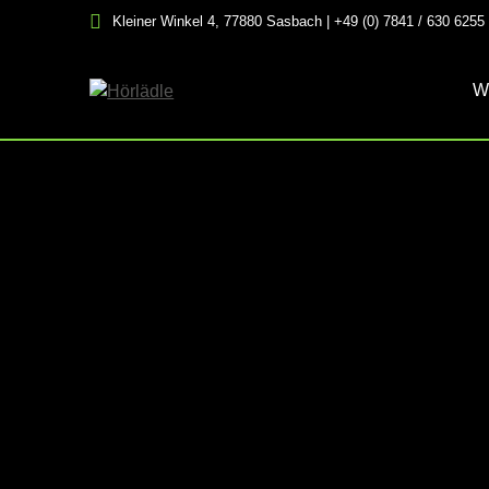
Skip
Kleiner Winkel 4, 77880 Sasbach | +49 (0) 7841 / 630 6255
to
content
W