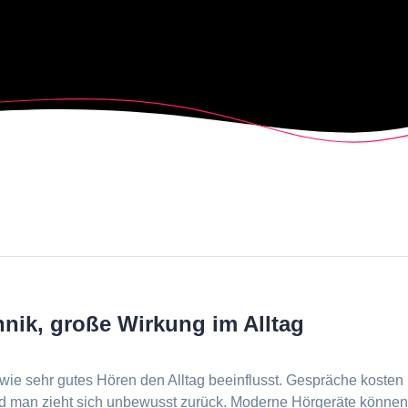
hnik, große Wirkung im Alltag
wie sehr gutes Hören den Alltag beeinflusst. Gespräche kosten
nd man zieht sich unbewusst zurück. Moderne Hörgeräte könne