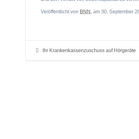
Veröffentlicht von
BNN
, am 30. September 20
Beitragsnavigation
Previous
Ihr Krankenkassenzuschuss auf Hörgeräte
post: