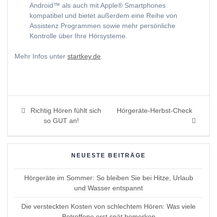
Android™ als auch mit Apple® Smartphones
kompatibel und bietet außerdem eine Reihe von
Assistenz Programmen sowie mehr persönliche
Kontrolle über Ihre Hörsysteme.
Mehr Infos unter
startkey.de
.
Beitragsnavigation
Previous
Next
Richtig Hören fühlt sich
Hörgeräte-Herbst-Check
post:
post:
so GUT an!
NEUESTE BEITRÄGE
Hörgeräte im Sommer: So bleiben Sie bei Hitze, Urlaub
und Wasser entspannt
Die versteckten Kosten von schlechtem Hören: Was viele
Betroffene erst spät bemerken