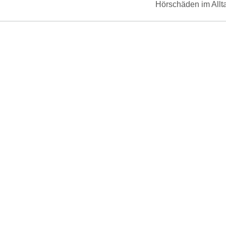
Next
Hörschäden im Allt
post: