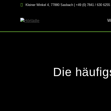
Skip
Kleiner Winkel 4, 77880 Sasbach | +49 (0) 7841 / 630 6255
to
content
W
Die häufi