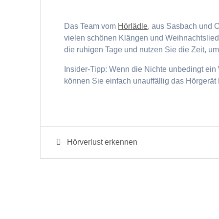
Das Team vom
Hörlädle
, aus Sasbach und O
vielen schönen Klängen und Weihnachtsliede
die ruhigen Tage und nutzen Sie die Zeit, u
Insider-Tipp: Wenn die Nichte unbedingt ein W
können Sie einfach unauffällig das Hörgerä
Beitragsnavigation
Previous
Hörverlust erkennen
post: