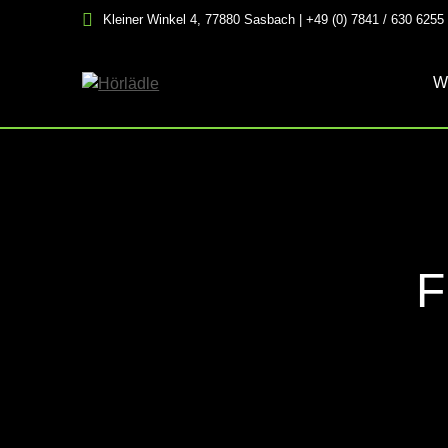
Skip
Kleiner Winkel 4, 77880 Sasbach | +49 (0) 7841 / 630 6255
to
content
W
F