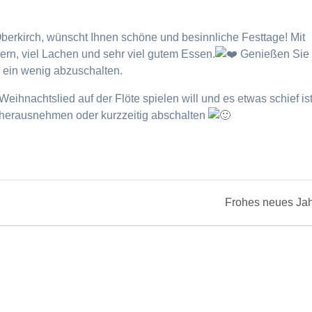
berkirch, wünscht Ihnen schöne und besinnliche Festtage! Mit
rn, viel Lachen und sehr viel gutem Essen.
Genießen Sie
m ein wenig abzuschalten.
eihnachtslied auf der Flöte spielen will und es etwas schief ist
t herausnehmen oder kurzzeitig abschalten
Next
Frohes neues Jah
post: