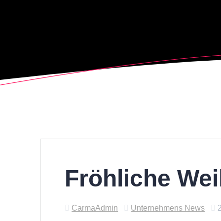
Fröhliche We
CarmaAdmin
Unternehmens News