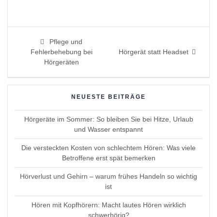
Beitragsnavigation
Previous
Pflege und
post:
Next
Fehlerbehebung bei
Hörgerät statt Headset
post:
Hörgeräten
NEUESTE BEITRÄGE
Hörgeräte im Sommer: So bleiben Sie bei Hitze, Urlaub
und Wasser entspannt
Die versteckten Kosten von schlechtem Hören: Was viele
Betroffene erst spät bemerken
Hörverlust und Gehirn – warum frühes Handeln so wichtig
ist
Hören mit Kopfhörern: Macht lautes Hören wirklich
schwerhörig?