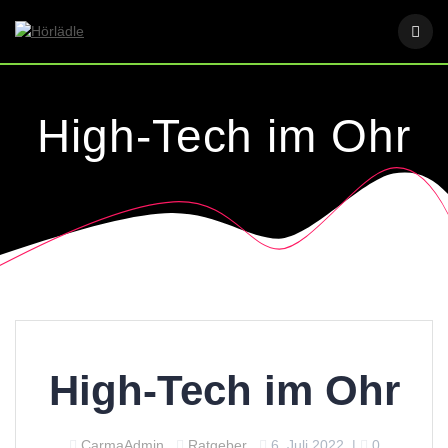
Skip
to
content
High-Tech im Ohr
High-Tech im Ohr
CarmaAdmin
Ratgeber
6. Juli 2022
|
0