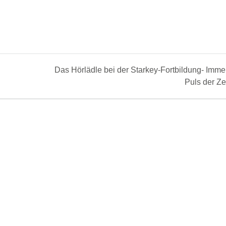
Next
Das Hörlädle bei der Starkey-Fortbildung- Imm
post:
Puls der Zei