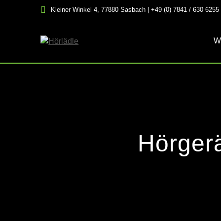
Skip
Kleiner Winkel 4, 77880 Sasbach | +49 (0) 7841 / 630 6255
to
content
W
Hörgerä