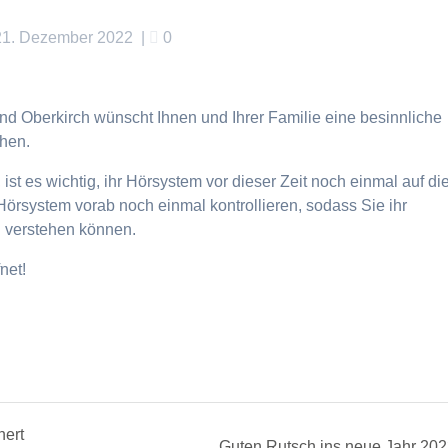
21. Dezember 2022
|
0
d Oberkirch wünscht Ihnen und Ihrer Familie eine besinnliche
chen.
 ist es wichtig, ihr Hörsystem vor dieser Zeit noch einmal auf di
 Hörsystem vorab noch einmal kontrollieren, sodass Sie ihr
d verstehen können.
net!
hert
Next
Guten Rutsch ins neue Jahr 202