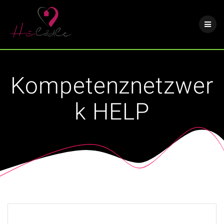
Skip
to
content
Kompetenznetzwer
k HELP