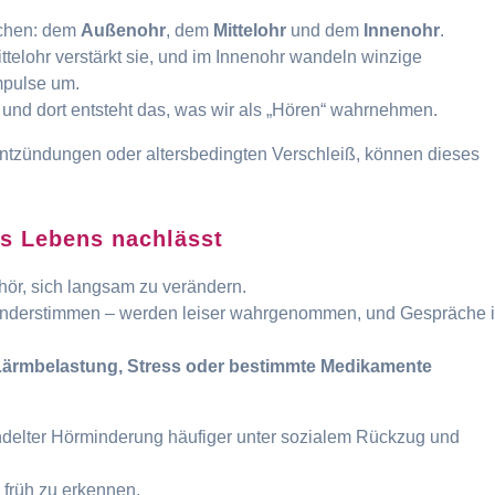
ichen: dem
Außenohr
, dem
Mittelohr
und dem
Innenohr
.
ttelohr verstärkt sie, und im Innenohr wandeln winzige
mpulse um.
 und dort entsteht das, was wir als „Hören“ wahrnehmen.
ntzündungen oder altersbedingten Verschleiß, können dieses
s Lebens nachlässt
ör, sich langsam zu verändern.
inderstimmen – werden leiser wahrgenommen, und Gespräche 
Lärmbelastung, Stress oder bestimmte Medikamente
delter Hörminderung häufiger unter sozialem Rückzug und
n früh zu erkennen.