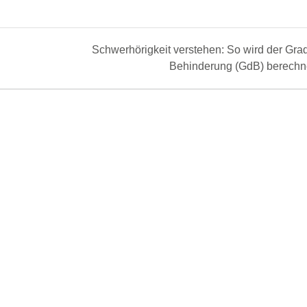
Next
Schwerhörigkeit verstehen: So wird der Gra
post:
Behinderung (GdB) berechn