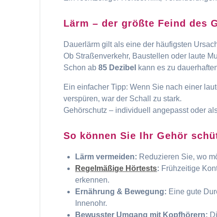
Lärm – der größte Feind des 
Dauerlärm gilt als eine der häufigsten Ursa
Ob Straßenverkehr, Baustellen oder laute Mus
Schon ab
85 Dezibel
kann es zu dauerhaften
Ein einfacher Tipp: Wenn Sie nach einer la
verspüren, war der Schall zu stark.
Gehörschutz – individuell angepasst oder al
So können Sie Ihr Gehör schü
Lärm vermeiden:
Reduzieren Sie, wo mö
Regelmäßige Hörtests
:
Frühzeitige Kont
erkennen.
Ernährung & Bewegung:
Eine gute Durc
Innenohr.
Bewusster Umgang mit Kopfhörern:
Di