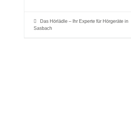
Beitragsnavigation
Previous
Das Hörlädle – Ihr Experte für Hörgeräte in
post:
Sasbach