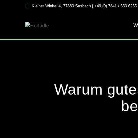
Skip
Kleiner Winkel 4, 77880 Sasbach | +49 (0) 7841 / 630 6255
to
content
W
Warum gutes 
be