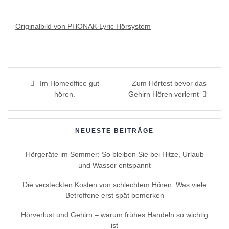
Originalbild von PHONAK Lyric Hörsystem
Beitragsnavigation
Previous
Next
Im Homeoffice gut
Zum Hörtest bevor das
post:
post:
hören.
Gehirn Hören verlernt
NEUESTE BEITRÄGE
Hörgeräte im Sommer: So bleiben Sie bei Hitze, Urlaub
und Wasser entspannt
Die versteckten Kosten von schlechtem Hören: Was viele
Betroffene erst spät bemerken
Hörverlust und Gehirn – warum frühes Handeln so wichtig
ist