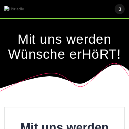
Skip
to
content
Mit uns werden
Wünsche erHöRT!
Mit uns werden