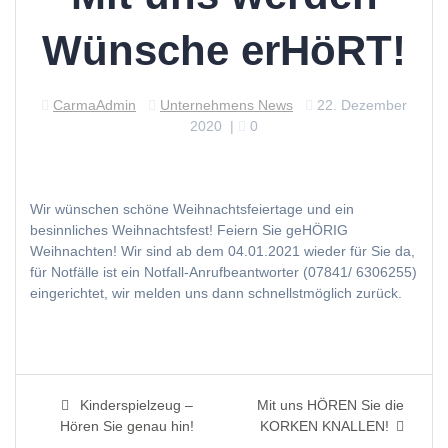
Wünsche erHöRT!
CarmaAdmin
Unternehmens News
22. Dezember
2020
|
0
Wir wünschen schöne Weihnachtsfeiertage und ein
besinnliches Weihnachtsfest! Feiern Sie geHÖRIG
Weihnachten! Wir sind ab dem 04.01.2021 wieder für Sie da,
für Notfälle ist ein Notfall-Anrufbeantworter (07841/ 6306255)
eingerichtet, wir melden uns dann schnellstmöglich zurück.
Beitragsnavigation
Previous
Next
Kinderspielzeug –
Mit uns HÖREN Sie die
post:
post:
Hören Sie genau hin!
KORKEN KNALLEN!